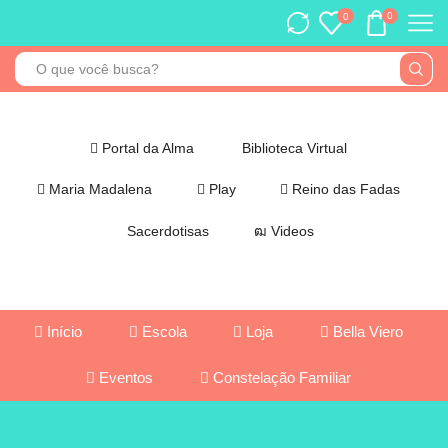
0
0
Portal da Alma
Biblioteca Virtual
Maria Madalena
Play
Reino das Fadas
Sacerdotisas
Videos
Início
Escola
Loja
Bella Viero
Eventos
Constelação Familiar
Hoje
✨
✨ Cada
Há