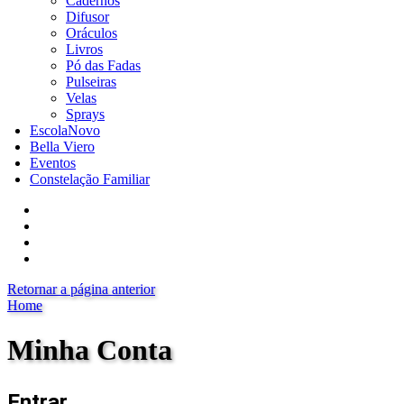
Cadernos
Difusor
Oráculos
Livros
Pó das Fadas
Pulseiras
Velas
Sprays
Escola
Novo
Bella Viero
Eventos
Constelação Familiar
Retornar a página anterior
Home
Minha Conta
Entrar