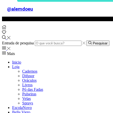
@alemdoeu
Entrada de pesquisa
Pesquisar
Mais
Inicio
Loja
Cadernos
Difusor
Oráculos
Livros
Pó das Fadas
Pulseiras
Velas
Sprays
Escola
Novo
Bella Viero