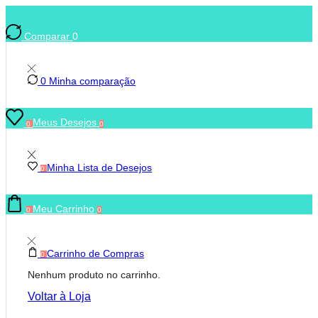
Comparar
0
0
Minha comparação
Meus Desejos
0
0
Minha Lista de Desejos
0
Meu Carrinho
0
0
Carrinho de Compras
0
Nenhum produto no carrinho.
Voltar à Loja