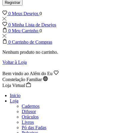
Registrar
0
Meus Desejos
0
0
Minha Lista de Desejos
0
Meu Carrinho
0
0
Carrinho de Compras
Nenhum produto no carrinho.
Voltar à Loja
Bem vindo ao Além do Eu
Constelação Familiar
Loja Virtual
Inicio
Loja
Cadernos
Difusor
Oráculos
Livros
Pó das Fadas
Pulseiras