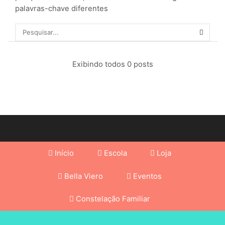
palavras-chave diferentes
Exibindo todos 0 posts
Início
Escola
Loja
Bella Viero
Eventos
Constelação Familiar