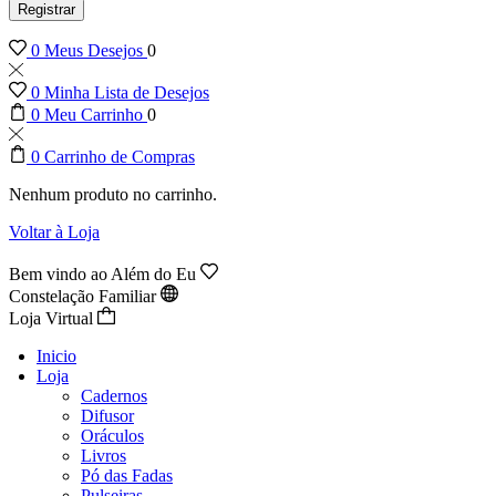
Registrar
0
Meus Desejos
0
0
Minha Lista de Desejos
0
Meu Carrinho
0
0
Carrinho de Compras
Nenhum produto no carrinho.
Voltar à Loja
Bem vindo ao Além do Eu
Constelação Familiar
Loja Virtual
Inicio
Loja
Cadernos
Difusor
Oráculos
Livros
Pó das Fadas
Pulseiras