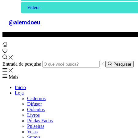
Videos
@alemdoeu
Entrada de pesquisa
Pesquisar
Mais
Inicio
Loja
Cadernos
Difusor
Oráculos
Livros
Pó das Fadas
Pulseiras
Velas
Sprays