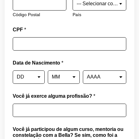
Código Postal
País
CPF
*
Data de Nascimento
*
Você já exerce alguma profissão?
*
u
Você já participou de algum curso, mentoria ou
m
constelação com a Bella? Se sim, como foi a
P